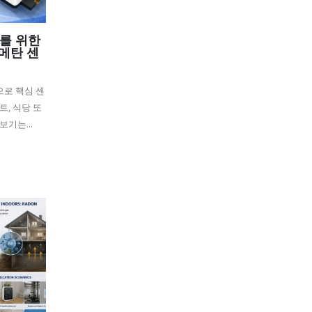
를 위한
 메탄 센
로 핵심 센
트, 식당 또
기는...