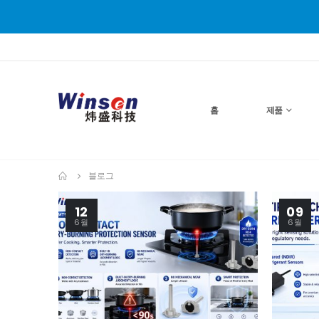
홈
제품
블로그
12
09
6월
6월