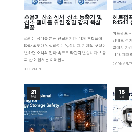
초음파 산소 센서: 산소 농축기 및
히트펌프
산소 챔버를 위한 정밀 감지 핵심
R454B
부품
히트펌프 시
소리는 공기를 통해 전달되지만, 기체 혼합물에
냉매로 전환됨
따라 속도가 일정하지는 않습니다. 기체의 구성이
발에서 가장
변하면 소리의 전파 속도도 약간씩 변합니다.초음
니다. 제조
파 산소 센서는 이러한...
0 COMMENT
0 COMMENTS
21
15
5월
5월