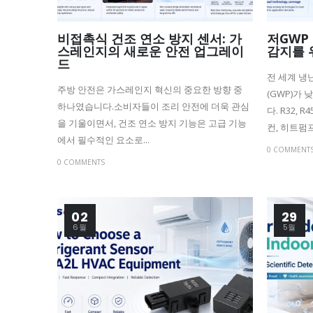
비접촉식 건조 연소 방지 센서: 가
저GWP
스레인지의 새로운 안전 업그레이
감지를 
드
전 세계 냉
주방 안전은 가스레인지 혁신의 중요한 방향 중
(GWP)가
하나였습니다.소비자들이 조리 안전에 더욱 관심
다. R32, 
을 기울이면서, 건조 연소 방지 기능은 고급 기능
컨, 히트펌프,
에서 필수적인 요소로...
0 COMMENT
0 COMMENTS
02
29
6월
5월