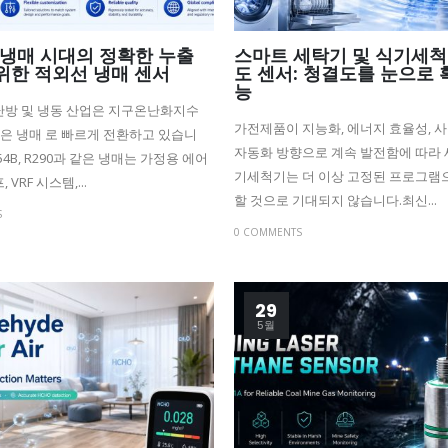
 냉매 시대의 정확한 누출
스마트 세탁기 및 식기세척
위한 적외선 냉매 센서
도 센서: 청결도를 눈으로 
능
난방 및 냉동 산업은 지구온난화지수
가전제품이 지능화, 에너지 효율성, 
 낮은 냉매 로 빠르게 전환하고 있습니
자동화 방향으로 계속 발전함에 따라 
R454B, R290과 같은 냉매는 가정용 에어
기세척기는 더 이상 고정된 프로그램
 VRF 시스템,...
할 것으로 기대되지 않습니다.최신...
S
0 COMMENTS
29
5월