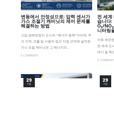
변동에서 안정성으로: 압력 센서가
전 세계
가스 조절기 캐비닛의 제어 문제를
습니다: 
해결하는 방법
O₃/NO₂
니터링을
고압 송배전망이 도시의 "에너지 동맥"이라면, 주
더욱 깨끗한
거 지역, 건물 및 사용자 접근 지점 근처에 설치된
전 세계 도
가스 조절 캐비닛은 그 에너지의...
대기 질 목
0 COMMENTS
0 COMMENT
29
29
4월
4월