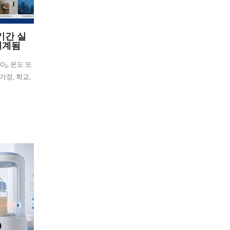
장기간 실
설계됨
O₂, 온도 또
가정, 학교,