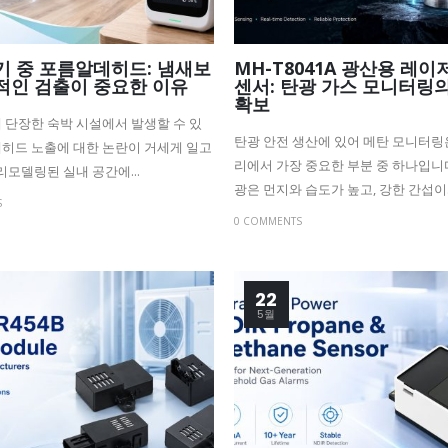
기 중 포름알데히드: 냄새보
MH-T8041A 광산용 레이
적인 검출이 중요한 이유
센서: 탄광 가스 모니터링
확보
 단장한 숙박 시설에서 발생할 수 있
탄광 안전 생산에 있어 메탄 모니터링
히드 노출에 대한 논란이 거세게 일고
리에서 가장 중요한 부분 중 하나입니
리모델링된 실내 공간에...
광은 먼지와 습도가 높고, 강한 간섭이..
S
0 COMMENTS
22
5월