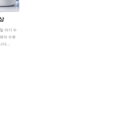
향상
및 아기 수
?유아 수유
....