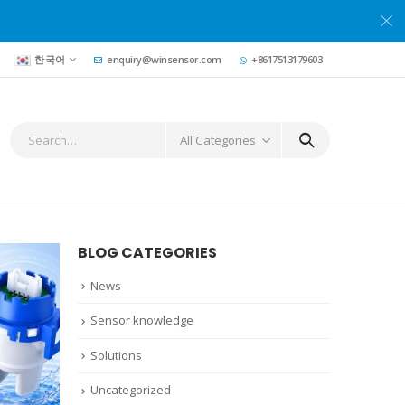
한국어
enquiry@winsensor.com
+8617513179603
All Categories
BLOG CATEGORIES
News
Sensor knowledge
Solutions
Uncategorized