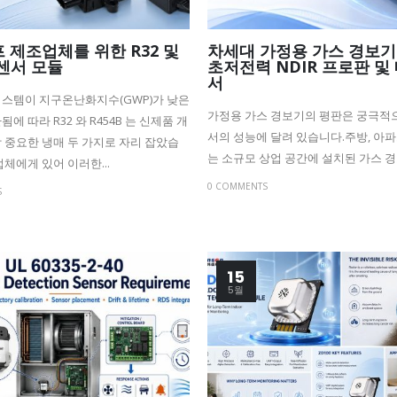
 제조업체를 위한 R32 및
차세대 가정용 가스 경보기
 센서 모듈
초저전력 NDIR 프로판 및
서
스템이 지구온난화지수(GWP)가 낮은
가정용 가스 경보기의 평판은 궁극적으
에 따라 R32 와 R454B 는 신제품 개
서의 성능에 달려 있습니다.주방, 아파
 중요한 냉매 두 가지로 자리 잡았습
는 소규모 상업 공간에 설치된 가스 경보
업체에게 있어 이러한...
0 COMMENTS
S
15
5월