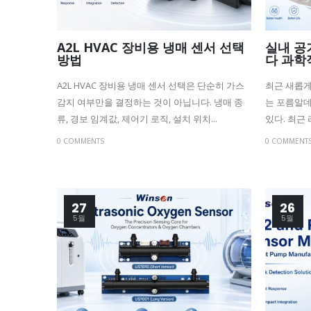
A2L HVAC 장비용 냉매 센서 선택
실내 공
방법
다 과학
A2L HVAC 장비용 냉매 센서 선택은 단순히 가스
최근 새롭게
감지 여부만을 결정하는 것이 아닙니다. 냉매 종
는 포름알데
류, 경보 임계값, 제어기 로직, 설치 위치...
있다. 최근 
0 COMMENTS
0 COMMENT
27
26
5월
5월