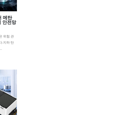
저 메탄
의 안전망
은 위험 관
다.지하 탄
.