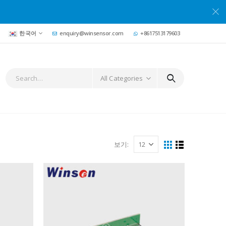
한국어
enquiry@winsensor.com
+8617513179603
All Categories
보기: