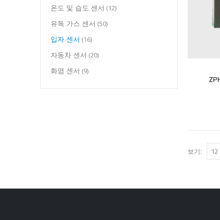
온도 및 습도 센서
(12)
유독 가스 센서
(50)
입자 센서
(16)
자동차 센서
(20)
화염 센서
(9)
ZP
보기: