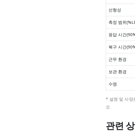
선형성
측정 범위(%LE
응답 시간(90%
복구 시간(90%
근무 환경
보관 환경
수명
* 설명 및 사양
오.
관련 