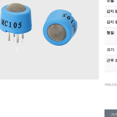
모델:
감지 
감지 
형질:
크기:
근무 
카테고리
가