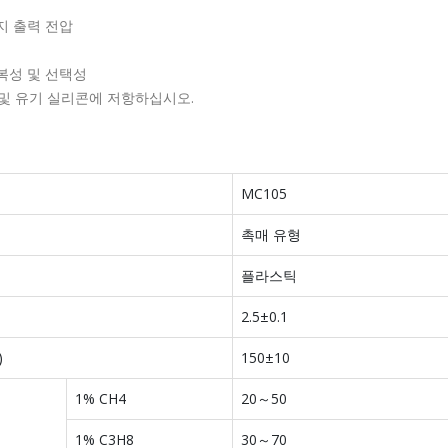
지 출력 전압
복성 및 선택성
 및 유기 실리콘에 저항하십시오.
MC105
촉매 유형
플라스틱
2.5±0.1
)
150±10
1% CH4
20～50
1% C3H8
30～70