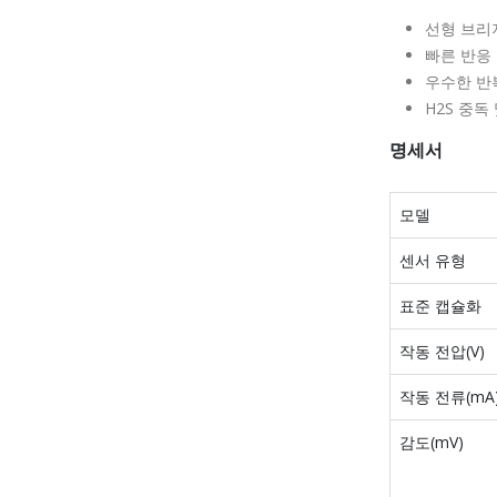
선형 브리
빠른 반응
우수한 반
H2S 중독
명세서
모델
센서 유형
표준 캡슐화
작동 전압(V)
작동 전류(mA
감도(mV)