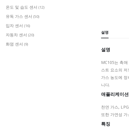
온도 및 습도 센서
(12)
유독 가스 센서
(50)
입자 센서
(16)
설명
자동차 센서
(20)
화염 센서
(9)
설명
MC105는 촉
스트 요소의 저
가스 농도에 
니다.
애플리케이션
천연 가스, LP
또한 가연성 가
특징