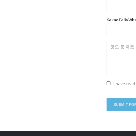
KakaoTalk/Wh
I have read