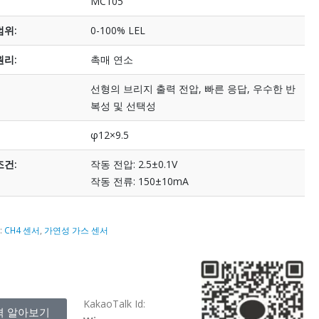
MC105
범위:
0-100% LEL
원리:
촉매 연소
선형의 브리지 출력 전압, 빠른 응답, 우수한 반
복성 및 선택성
φ12×9.5
조건:
작동 전압: 2.5±0.1V
작동 전류: 150±10mA
:
CH4 센서
,
가연성 가스 센서
KakaoTalk Id:
격 알아보기