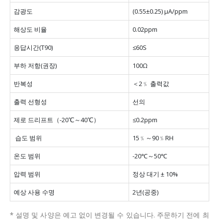
감광도
(0.55±0.25) µA/ppm
해상도 비율
0.02ppm
응답시간(T90)
≤60S
부하 저항(권장)
100Ω
반복성
＜2﹪ 출력값
출력 선형성
선의
제로 드리프트（-20℃～40℃）
≤0.2ppm
습도 범위
15﹪～90﹪RH
온도 범위
-20℃～50℃
압력 범위
정상 대기 ± 10%
예상 사용 수명
2년(공중)
* 설명 및 사양은 예고 없이 변경될 수 있습니다.
주문하기 전에 최