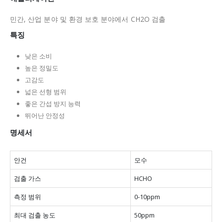
민간, 산업 분야 및 환경 보호 분야에서 CH2O 검출
특징
낮은 소비
높은 정밀도
고감도
넓은 선형 범위
좋은 간섭 방지 능력
뛰어난 안정성
명세서
안건
모수
검출 가스
HCHO
측정 범위
0-10ppm
최대 검출 농도
50ppm