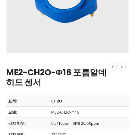
ME2-CH2O-Ф16 포름알데
히드 센서
표적:
CH2O
모델:
ME2-CH2O-Ф16
감지 범위:
0-5/10ppm, 최대 20/50ppm
감지 원리:
전기화학