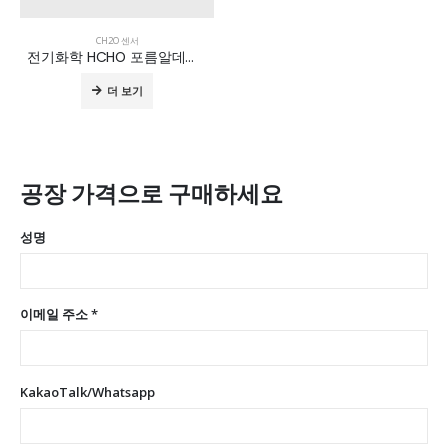
CH2O 센서
전기화학 HCHO 포름알데히드 센서 모듈 ZE08B-CH2O
더 보기
공장 가격으로 구매하세요
성명
이메일 주소 *
KakaoTalk/Whatsapp