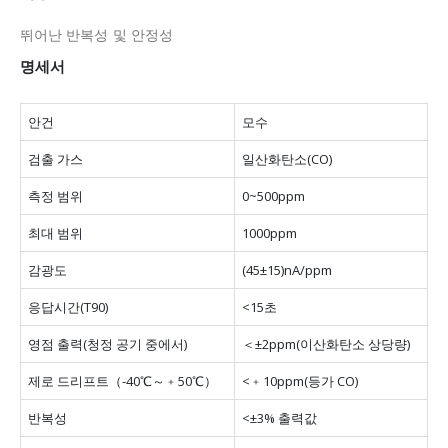
뛰어난 반복성 및 안정성
명세서
안건
모수
검출 가스
일산화탄소(CO)
측정 범위
0~500ppm
최대 범위
1000ppm
감광도
(45±15)nA/ppm
응답시간(T90)
<15초
영점 출력(청정 공기 중에서)
＜±2ppm(이산화탄소 상당량)
제로 드리프트（-40℃～﹢50℃）
<﹢10ppm(등가 CO)
반복성
<±3% 출력값