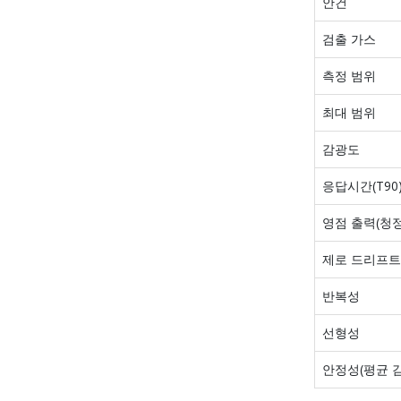
안건
검출 가스
측정 범위
최대 범위
감광도
응답시간(T90
영점 출력(청정
제로 드리프트
반복성
선형성
안정성(평균 감