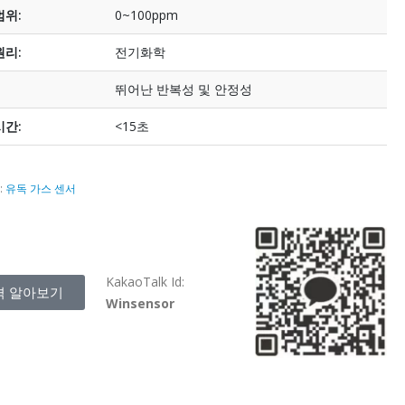
범위:
0~100ppm
원리:
전기화학
뛰어난 반복성 및 안정성
시간:
<15초
:
유독 가스 센서
KakaoTalk Id:
격 알아보기
Winsensor