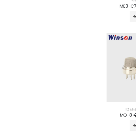
유
ME3-C
H2 센서
MQ-8