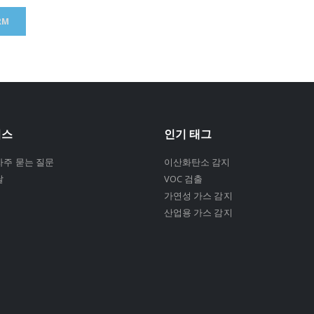
비스
인기 태그
자주 묻는 질문
이산화탄소 감지
달
VOC 검출
가연성 가스 감지
산업용 가스 감지