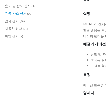
온도 및 습도 센서
(12)
설명
유독 가스 센서
(50)
입자 센서
(16)
MEu-H2S 센
자동차 센서
(20)
환원 반응을 겪
화염 센서
(9)
데이의 법칙을 
애플리케이션
산업 및 
휴대용 황
고정점 황
특징
뛰어난 반복성 
명세서