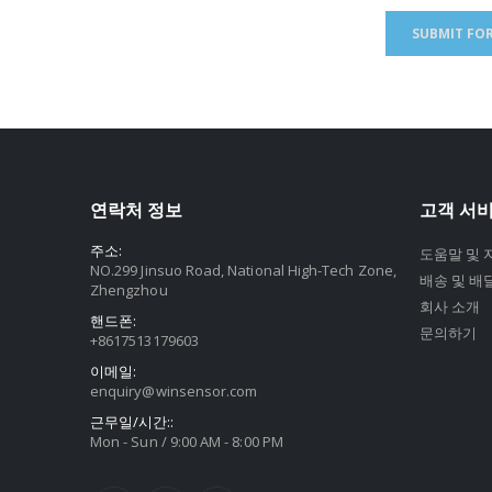
연락처 정보
고객 서
주소:
도움말 및 
NO.299 Jinsuo Road, National High-Tech Zone,
배송 및 배
Zhengzhou
회사 소개
핸드폰:
문의하기
+8617513179603
이메일:
enquiry@winsensor.com
근무일/시간::
Mon - Sun / 9:00 AM - 8:00 PM