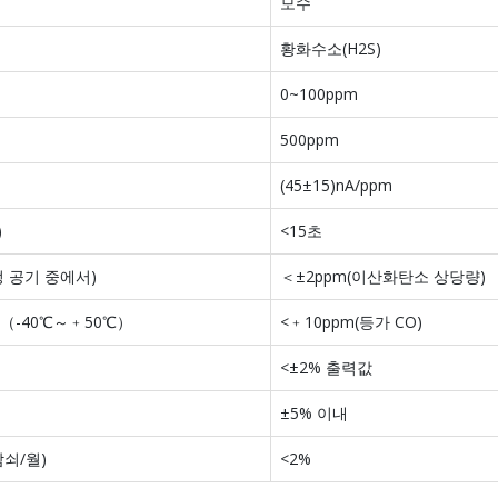
모수
황화수소(H2S)
0~100ppm
500ppm
(45±15)nA/ppm
)
<15초
 공기 중에서)
＜±2ppm(이산화탄소 상당량)
（-40℃～﹢50℃）
<﹢10ppm(등가 CO)
<±2% 출력값
±5% 이내
쇠/월)
<2%