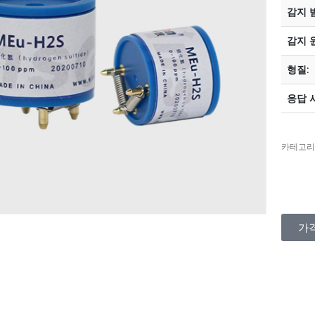
감지 
감지 
형질:
응답 
카테고리
가