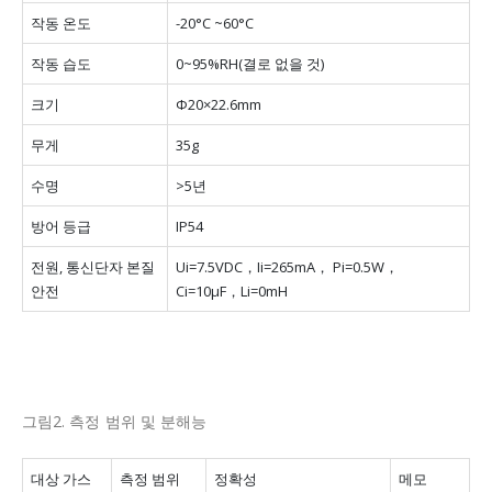
작동 온도
-20°C ~60°C
작동 습도
0~95%RH(결로 없을 것)
크기
Φ20×22.6mm
무게
35g
수명
>5년
방어 등급
IP54
전원, 통신단자 본질
Ui=7.5VDC，Ii=265mA， Pi=0.5W，
안전
Ci=10μF，Li=0mH
그림2.
측정 범위 및 분해능
대상 가스
측정 범위
정확성
메모