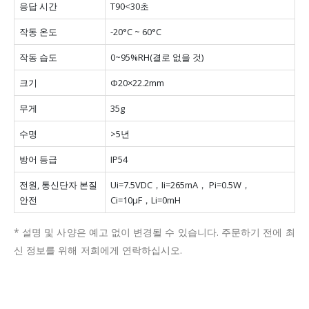
응답 시간
T90<30초
작동 온도
-20°C ~ 60°C
작동 습도
0~95%RH(결로 없을 것)
크기
Φ20×22.2mm
무게
35g
수명
>5년
방어 등급
IP54
전원, 통신단자 본질
Ui=7.5VDC，Ii=265mA， Pi=0.5W，
안전
Ci=10μF，Li=0mH
* 설명 및 사양은 예고 없이 변경될 수 있습니다.
주문하기 전에 최
신 정보를 위해 저희에게 연락하십시오.