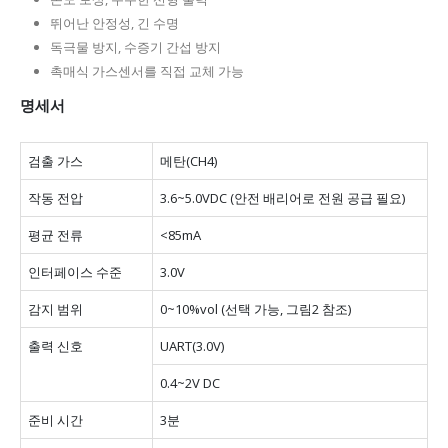
뛰어난 안정성, 긴 수명
독극물 방지, 수증기 간섭 방지
촉매식 가스센서를 직접 교체 가능
명세서
검출 가스
메탄(CH4)
작동 전압
3.6~5.0VDC (안전 배리어로 전원 공급 필요)
평균 전류
<85mA
인터페이스 수준
3.0V
감지 범위
0~10%vol (선택 가능, 그림2 참조)
출력 신호
UART(3.0V)
0.4~2V DC
준비 시간
3분