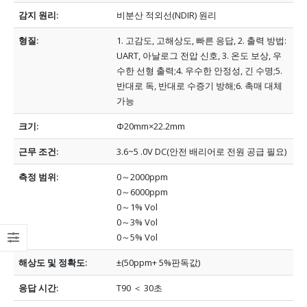
감지 원리:
비분산 적외선(NDIR) 원리
형질:
1. 고감도, 고해상도, 빠른 응답, 2. 출력 방법:
UART, 아날로그 전압 신호, 3.
온도 보상, 우
수한 선형 출력;4.
우수한 안정성, 긴 수명;5.
반대로 독, 반대로 수증기 방해;6.
촉매 대체
가능
크기:
Φ20mm×22.2mm
근무 조건:
3.6~5 .0V DC(안전 배리어로 전원 공급 필요)
측정 범위:
0～2000ppm
0～6000ppm
0～1% Vol
0～3% Vol
0～5% Vol
해상도 및 정확도:
±(50ppm+ 5%판독값)
응답 시간:
T90 ＜ 30초