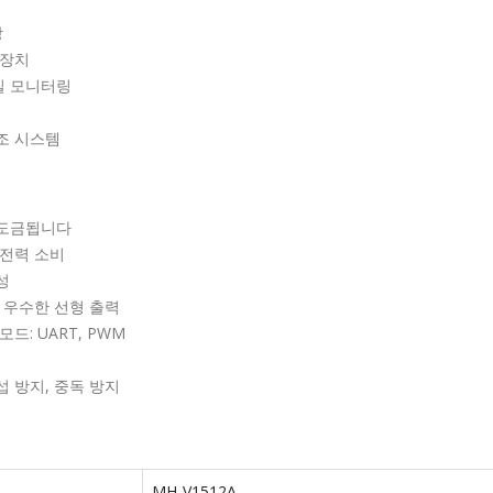
장
 장치
 모니터링
조 시스템
도금됩니다
저전력 소비
성
, 우수한 선형 출력
모드: UART, PWM
섭 방지, 중독 방지
MH-V1512A