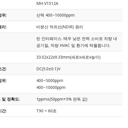
MH-V1512A
범위:
선택 400~10000ppm
원리:
비분산 적외선(NDIR) 원리
린 인터페이스.
매우 낮은 전력 소비로 차량 내
공기질, 차량 HVAC 및 환기에 탁월합니다.
33.02x22x9.33mm(세로x세로x높이)
조건:
DC(5.0±0.1)V
범위:
400~5000ppm
400~10000ppm
 및 정확도:
1ppm±(50ppm+5% 판독 값)
시간:
T90 < 60초