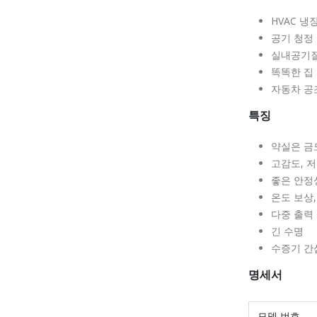
HVAC 냉
공기 청정
실내공기질
똑똑한 집
자동차 공
특징
약실은 금
고감도, 
좋은 안정
온도 보상
다중 출력 
긴 수명
수증기 간
명세서
모델 번호.