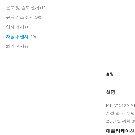
온도 및 습도 센서
(12)
유독 가스 센서
(50)
입자 센서
(16)
자동차 센서
(20)
화염 센서
(9)
설명
설명
MH-V1512A
존성 및 긴 수명
술, 정밀 광학
애플리케이션