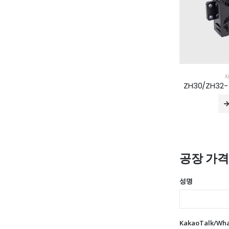
자
공장 가
성명
KakaoTalk/Wh