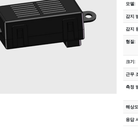
모델:
감지 
감지 
형질:
크기:
근무 
측정 
해상도
응답 