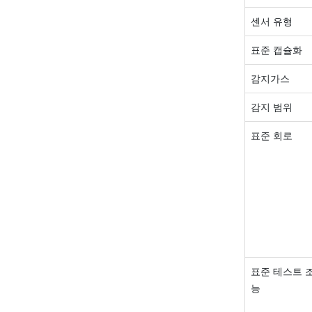
센서 유형
표준 캡슐화
감지가스
감지 범위
표준 회로
표준 테스트 
능