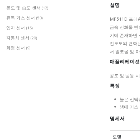
설명
온도 및 습도 센서
(12)
유독 가스 센서
(50)
MP511D 프
금속 산화물 반
입자 센서
(16)
기에 존재하면 
자동차 센서
(20)
전도도의 변화는
화염 센서
(9)
서 알코올 및 
애플리케이션
공조 및 냉동 
특징
높은 선택성
냉매 가스 
명세서
모델