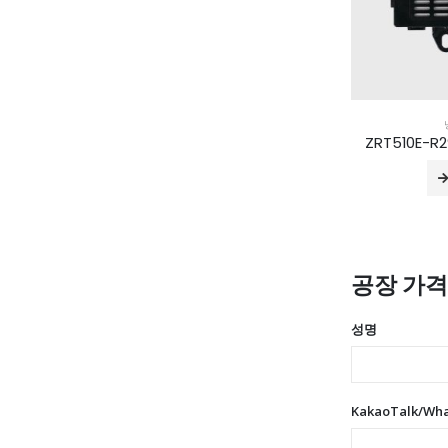
ZRT510E-
공장 가
성명
KakaoTalk/Wh