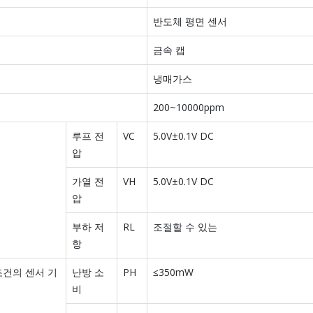
반도체 평면 센서
금속 캡
냉매가스
200~10000ppm
루프 전
VC
5.0V±0.1V DC
압
가열 전
VH
5.0V±0.1V DC
압
부하 저
RL
조절할 수 있는
항
조건의 센서 기
난방 소
PH
≤350mW
비