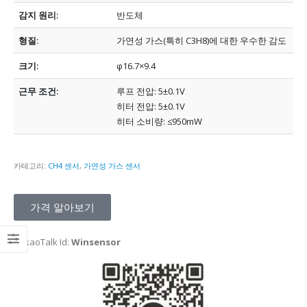
감지 원리:
반도체
형질:
가연성 가스(특히 C3H8)에 대한 우수한 감도
크기:
φ16.7×9.4
근무 조건:
루프 전압: 5±0.1V
히터 전압: 5±0.1V
히터 소비량: ≤950mW
카테고리:
CH4 센서
,
가연성 가스 센서
가격 알아보기
KakaoTalk Id:
Winsensor