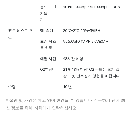
농도
ㅏ
≤0.6(R3000ppm/R1000ppm C3H8)
기울
기
표준 테스트 조
템.
습기
20℃±2℃, 55%±5%RH
건
표준 테스
Vc:5.0V±0.1V VH:5.0V±0.1V
트 회로
예열 시간
48시간 이상
O2함량
21%(18% 이상) O2 농도는 초기 값,
감도 및 반복성에 영향을 미칩니다.
수명
10 년
* 설명 및 사양은 예고 없이 변경될 수 있습니다.
주문하기 전에 최
신 정보를 위해 저희에게 연락하십시오.