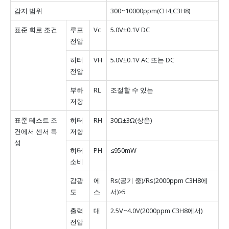
감지 범위
300~10000ppm(CH4,C3H8)
표준 회로 조건
루프
Vc
5.0V±0.1V DC
전압
히터
VH
5.0V±0.1V AC 또는 DC
전압
부하
RL
조절할 수 있는
저항
표준 테스트 조
히터
RH
30Ω±3Ω(상온)
건에서 센서 특
저항
성
히터
PH
≤950mW
소비
감광
에
Rs(공기 중)/Rs(2000ppm C3H8에
도
스
서)≥5
출력
대
2.5V~4.0V(2000ppm C3H8에서)
전압