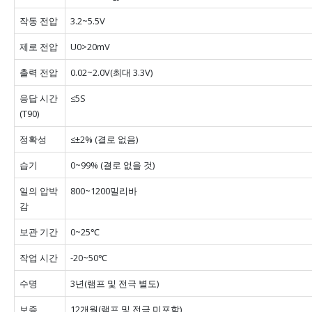
작동 전압
3.2~5.5V
제로 전압
U0>20mV
출력 전압
0.02~2.0V(최대 3.3V)
응답 시간
≤5S
(T90)
정확성
≤±2% (결로 없음)
습기
0~99% (결로 없을 것)
일의 압박
800~1200밀리바
감
보관 기간
0~25℃
작업 시간
-20~50℃
수명
3년(램프 및 전극 별도)
보증
12개월(램프 및 전극 미포함)