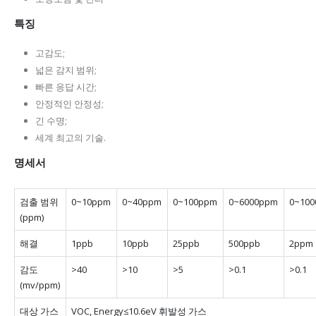
특징
고감도;
넓은 감지 범위;
빠른 응답 시간;
안정적인 안정성;
긴 수명;
세계 최고의 기술.
명세서
검출 범위
0~10ppm
0~40ppm
0~100ppm
0~6000ppm
0~10
(ppm)
해결
1ppb
10ppb
25ppb
500ppb
2ppm
감도
>40
>10
>5
>0.1
>0.1
(mv/ppm)
대상 가스
VOC, Energy≤10.6eV 휘발성 가스