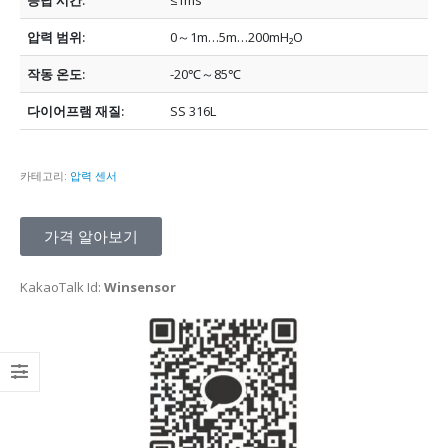
응답 시간:
≤1ms
압력 범위:
0～1m…5m…200mH₂O
작동 온도:
-20℃～85℃
다이어프램 재질:
SS 316L
카테고리:
압력 센서
가격 알아보기
KakaoTalk Id:
Winsensor