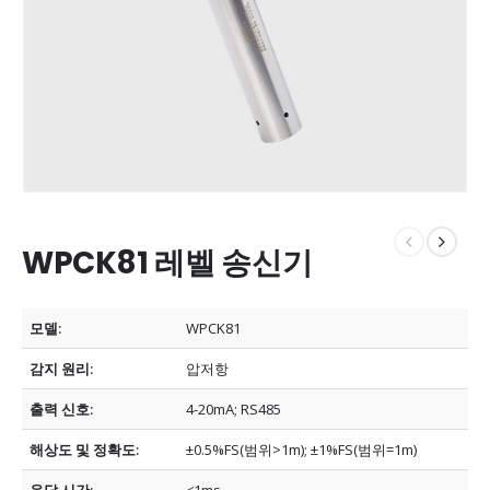
WPCK81 레벨 송신기
모델:
WPCK81
감지 원리:
압저항
출력 신호:
4-20mA;
RS485
해상도 및 정확도:
±0.5%FS(범위>1m);
±1%FS(범위=1m)