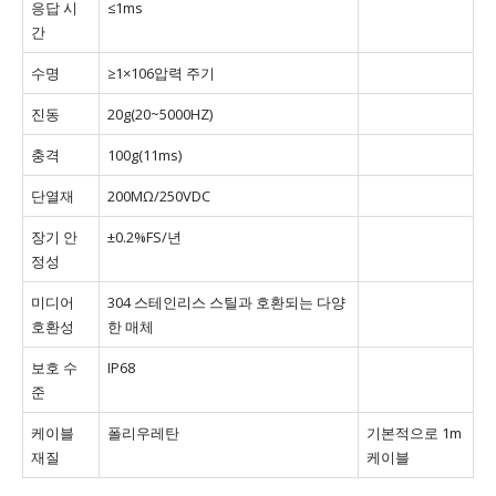
응답 시
≤1ms
간
수명
≥1×106압력 주기
진동
20g(20~5000HZ)
충격
100g(11ms)
단열재
200MΩ/250VDC
장기 안
±0.2%FS/년
정성
미디어
304 스테인리스 스틸과 호환되는 다양
호환성
한 매체
보호 수
IP68
준
케이블
폴리우레탄
기본적으로 1m
재질
케이블