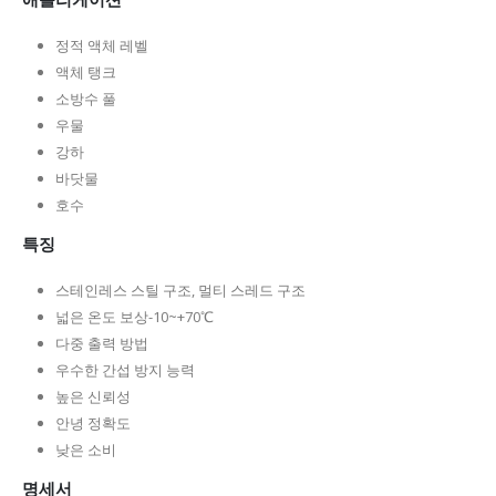
정적 액체 레벨
액체 탱크
소방수 풀
우물
강하
바닷물
호수
특징
스테인레스 스틸 구조, 멀티 스레드 구조
넓은 온도 보상-10~+70℃
다중 출력 방법
우수한 간섭 방지 능력
높은 신뢰성
안녕 정확도
낮은 소비
명세서