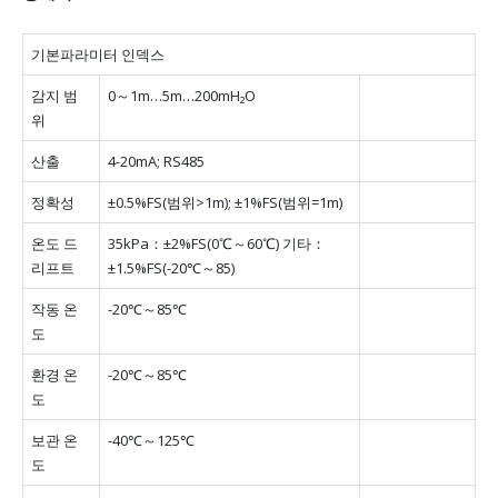
기본파라미터 인덱스
감지 범
0～1m…5m…200mH₂O
위
산출
4-20mA;
RS485
정확성
±0.5%FS(범위>1m);
±1%FS(범위=1m)
온도 드
35kPa：±2%FS(0℃～60℃) 기타：
리프트
±1.5%FS(-20℃～85)
작동 온
-20℃～85℃
도
환경 온
-20℃～85℃
도
보관 온
-40℃～125℃
도