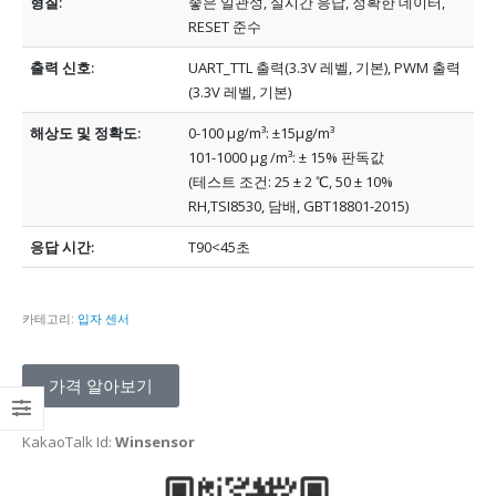
형질:
좋은 일관성, 실시간 응답, 정확한 데이터,
RESET 준수
출력 신호:
UART_TTL 출력(3.3V 레벨, 기본), PWM 출력
(3.3V 레벨, 기본)
해상도 및 정확도:
0-100 μg/m³: ±15μg/m³
101-1000 μg /m³: ± 15% 판독값
(테스트 조건: 25 ± 2 ℃, 50 ± 10%
RH,TSI8530, 담배, GBT18801-2015)
응답 시간:
T90<45초
카테고리:
입자 센서
가격 알아보기
KakaoTalk Id:
Winsensor