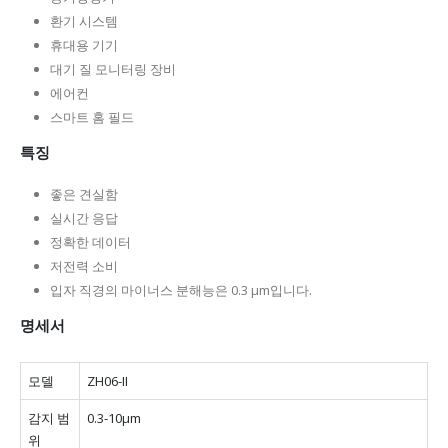
환기 시스템
휴대용 기기
대기 질 모니터링 장비
에어컨
스마트 홈 필드
특징
좋은 견실함
실시간 응답
정확한 데이터
저전력 소비
입자 직경의 마이너스 분해능은 0.3 µm입니다.
명세서
모델
ZH06-II
감지 범
0.3-10μm
위