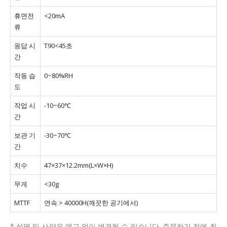
휴면전
<20mA
류
응답 시
T90<45초
간
작동 습
0~80%RH
도
작업 시
-10~60℃
간
보관 기
-30~70℃
간
치수
47×37×12.2mm(L×W×H)
무게
<30g
MTTF
연속 > 40000H(깨끗한 공기에서)
* 설명 및 사양은 예고 없이 변경될 수 있습니다.
주문하기 전에 최