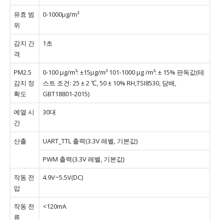
유효 범
0-1000µg/m³
위
감지 간
1초
격
PM2.5
0-100 μg/m³: ±15μg/m³ 101-1000 μg /m³: ± 15% 판독값(테
감지 정
스트 조건: 25 ± 2 ℃, 50 ± 10% RH,TSI8530, 담배,
확도
GBT18801-2015)
예열 시
30대
간
산출
UART_TTL 출력(3.3V 레벨, 기본값)
PWM 출력(3.3V 레벨, 기본값)
작동 전
4.9V~5.5V(DC)
압
작동 전
<120mA
류