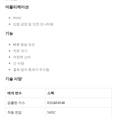
어플리케이션
HVAC
산업 공정 및 안전 모니터링
기능
빠른 응답 속도
작은 크기
저전력 소비
긴 수명
결로 방지 효과가 우수함
기술 사양
매개 변수
스펙
검출된 가스
R32&R454B
작동 전압
5VDC