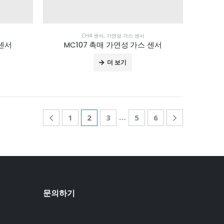
CH4 센서
,
가연성 가스 센서
 센서
MC107 촉매 가연성 가스 센서
더 보기
…
1
2
3
5
6
문의하기