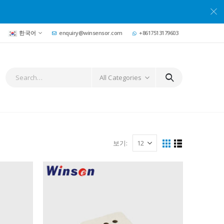
한국어
enquiry@winsensor.com
+8617513179603
All Categories
보기: