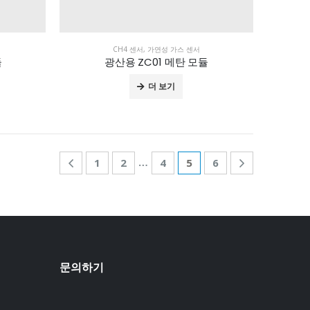
CH4 센서
,
가연성 가스 센서
듈
광산용 ZC01 메탄 모듈
더 보기
…
1
2
4
5
6
문의하기