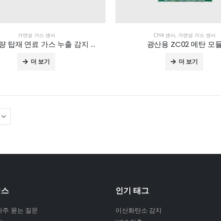
가연성 가스 센서
CH4 센서
,
가연성 가스 센서
ZP05 차량 탑재 연료 가스 누출 감지 모듈
광산용 ZC02 메탄 모
더 보기
더 보기
비스
인기 태그
자주 묻는 질문
이산화탄소 감지