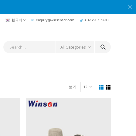
한국어
enquiry@winsensor.com
+8617513179603
All Categories
보기: