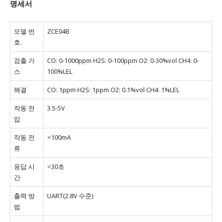
명세서
모델 번
ZCE04B
호.
검출 가
CO: 0-1000ppm H2S: 0-100ppm O2: 0-30%vol CH4: 0-
스
100%LEL
해결
CO: 1ppm H2S: 1ppm O2: 0.1%vol CH4: 1%LEL
작동 전
3.5-5V
압
작동 전
<100mA
류
응답 시
<30초
간
출력 방
UART(2.8V 수준)
법