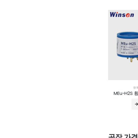
유
MEu-H2S
공장 가