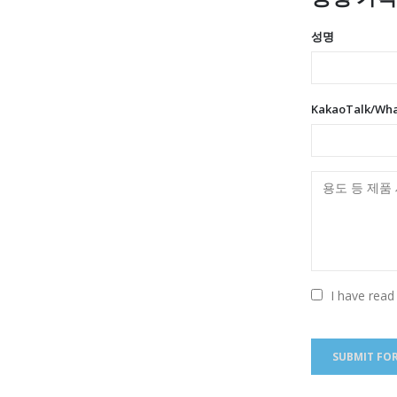
성명
KakaoTalk/Wh
I have read