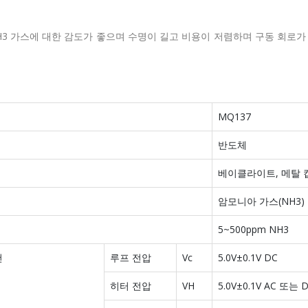
H3 가스에 대한 감도가 좋으며 수명이 길고 비용이 저렴하며 구동 회로가
MQ137
반도체
베이클라이트, 메탈 
암모니아 가스(NH3)
5~500ppm NH3
건
루프 전압
Vc
5.0V±0.1V DC
히터 전압
VH
5.0V±0.1V AC 또는 