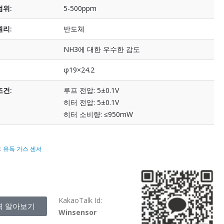
범위:
5-500ppm
원리:
반도체
NH3에 대한 우수한 감도
φ19×24.2
조건:
루프 전압: 5±0.1V
히터 전압: 5±0.1V
히터 소비량: ≤950mW
:
유독 가스 센서
KakaoTalk Id:
격 알아보기
Winsensor