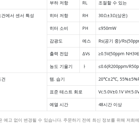
부하 저항
RL
조절할 수 있는
조건에서 센서 특성
히터 저항
RH
30Ω±3Ω(상온)
히터 소비
PH
≤950mW
감광도
에스
Rs(공기 중)/Rs(50p
출력 전압
ΔVs
≥0.5V(50ppm NH3
농도 기울기
ㅏ
≤0.6(R200ppm/R50
조건
템.
습기
20℃±2℃, 55%±5%
표준 테스트 회로
Vc:5.0V±0.1V VH:5.0
예열 시간
48시간 이상
은 예고 없이 변경될 수 있습니다.
주문하기 전에 최신 정보를 위해 저희