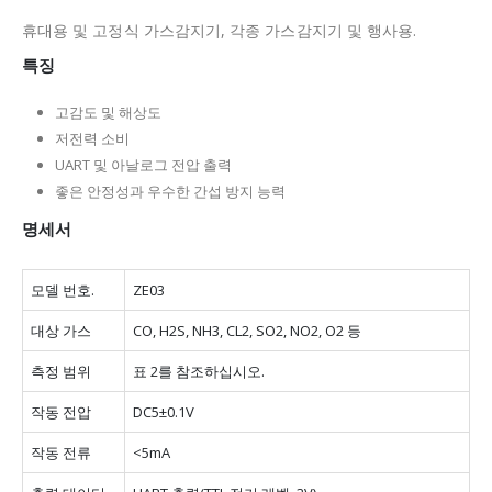
휴대용 및 고정식 가스감지기, 각종 가스감지기 및 행사용.
특징
고감도 및 해상도
저전력 소비
UART 및 아날로그 전압 출력
좋은 안정성과 우수한 간섭 방지 능력
명세서
모델 번호.
ZE03
대상 가스
CO, H2S, NH3, CL2, SO2, NO2, O2 등
측정 범위
표 2를 참조하십시오.
작동 전압
DC5±0.1V
작동 전류
<5mA