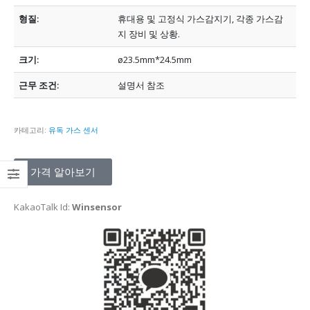
형질:
휴대용 및 고정식 가스감지기, 각종 가스감
지 장비 및 상황.
크기:
ø23.5mm*24.5mm
근무 조건:
설명서 참조
카테고리:
유독 가스 센서
가격 알아보기
KakaoTalk Id:
Winsensor