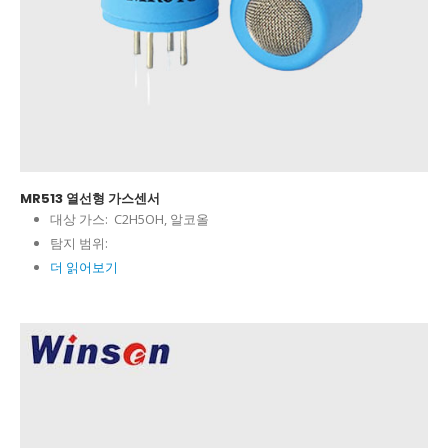
MR513 열선형 가스센서
대상 가스:
C2H5OH, 알코올
탐지 범위:
더 읽어보기