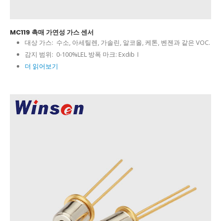
MC119 촉매 가연성 가스 센서
대상 가스:
수소, 아세틸렌, 가솔린, 알코올, 케톤, 벤젠과 같은 VOC.
감지 범위:
0-100%LEL 방폭 마크: ExdibⅠ
더 읽어보기