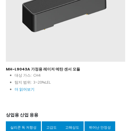
MH-L9043A 가정용 레이저 메탄 센서 모듈
대상 가스:
CH4
탐지 범위:
3~20%LEL
더 읽어보기
상업용 산업 응용
실리콘 독 저항성
고감도
고해상도
뛰어난 안정성