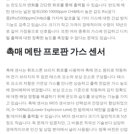
는 전도도의 변화를 간단한 회로를 통해 출력할 수 있습니다.
반도체 메
탄 센서는 넓은 범위(300-10000ppm CH4)에서 높은 감도 Rs(공기
중)/Rs(5000ppmCH4)≥5를 가지며 알코올 및 기타 가스에 대한 간섭 방지
기능도 갖추고 있습니다.
크기가 작고 가격이 경제적이며 수명이 10년으
로 길어 가정용으로 선호됩니다.
또한 여러 종류의 가스에 민감하고 디지
털 출력에 대한 정확한 농도를 측정할 수 없다는 문제도 있습니다.
촉매 메탄 프로판 가스 센서
촉매 센서는 휘트스톤 브리지 회로를 사용하여 촉매 연소 원리로 작동하
며 전기 브리지의 두 암은 테스트 요소와 보상 요소로 구성됩니다.
테스
트 요소의 저항은 가연성 가스를 만나면 상승하고 출력 전압은 가스 농도
에 정비례하여 변경됩니다.
보상 요소는 기준으로 작동하며 감지 정확도
에 대한 해당 영향을 해결하기 위해 온도와 습도를 보상하는 기능을 가지
고 있습니다.
촉매 센서는 MOS 센서보다 선택성과 안정성이 향상되었으
며, 0~100%LEL(Lower Explosion Limit) 전 범위에서 메탄을 검출하고 선
형 데이터를 출력할 수 있습니다.
MOS 센서보다 크기가 일반적으로 5년
정도 작습니다.
독 문제가 있겠지만,
그 비용은 적외선 기술보다 상당히
경제적이므로 민간 및 상업 분야에서 널리 사용됩니다.
방폭 버전은 산업