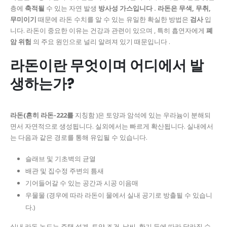
층에
축적될
수 있는 자연 발생
방사성 가스입니다 . 라돈은
무색, 무취,
무미이기
때문에 라돈 수치를 알 수 있는 유일한 확실한 방법은
검사
입
니다. 라돈이 중요한 이유는 건강과 관련이 있으며 , 특히 흡연자에게
폐
암 위험
의 주요 원인으로 널리 알려져 있기 때문입니다 .
라돈이란 무엇이며 어디에서 발
생하는가?
라돈(흔히 라돈-222를
지칭함 )은 토양과 암석에 있는 우라늄이 분해되
면서 자연적으로 생성됩니다. 실외에서는 빠르게 확산됩니다. 실내에서
는 다음과 같은 경로를 통해 유입될 수 있습니다.
슬래브 및 기초벽의 균열
배관 및 집수정 주변의 틈새
기어들어갈 수 있는 공간과 시공 이음매
우물물 (경우에 따라 라돈이 물에서 실내 공기로 방출될 수 있습니
다.)
실내 라돈 농도는 주택 설계, 토양 조건, 날씨, 환기 등에 따라 달라질 수