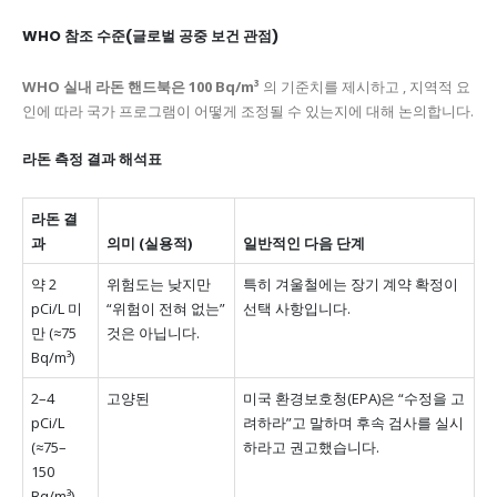
WHO 참조 수준(글로벌 공중 보건 관점)
WHO 실내 라돈 핸드북은 100 Bq/m³
의 기준치를 제시하고 , 지역적 요
인에 따라 국가 프로그램이 어떻게 조정될 수 있는지에 대해 논의합니다.
라돈 측정 결과 해석표
라돈 결
과
의미 (실용적)
일반적인 다음 단계
약 2
위험도는 낮지만
특히 겨울철에는 장기 계약 확정이
pCi/L 미
“위험이 전혀 없는”
선택 사항입니다.
만 (≈75
것은 아닙니다.
Bq/m³)
2–4
고양된
미국 환경보호청(EPA)은 “수정을 고
pCi/L
려하라”고 말하며 후속 검사를 실시
(≈75–
하라고 권고했습니다.
150
Bq/m³)