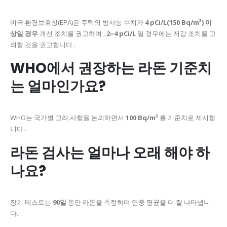
미국 환경보호청(EPA)은 주택의 방사능 수치가
4 pCi/L(150 Bq/m³) 이
상일 경우
개선 조치를 권고하며 ,
2~4 pCi/L
일 경우에는 저감 조치를 고
려할 것을 권고합니다 .
WHO에서 권장하는 라돈 기준치
는 얼마인가요?
WHO는 국가별 고려 사항을 논의하면서
100 Bq/m³
를 기준치로 제시합
니다 .
라돈 검사는 얼마나 오래 해야 하
나요?
장기 테스트는
90일
동안 라돈을 측정하며 연중 평균을 더 잘 나타냅니
다.