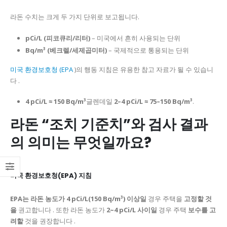
라돈 수치는 크게 두 가지 단위로 보고됩니다.
pCi/L (피코큐리/리터)
– 미국에서 흔히 사용되는 단위
Bq/m³ (베크렐/세제곱미터)
– 국제적으로 통용되는 단위
미국 환경보호청 (EPA
)의 행동 지침은 유용한 참고 자료가 될 수 있습니
다 .
4 pCi/L ≈ 150 Bq/m³
글렌데일
2–4 pCi/L ≈ 75–150 Bq/m³
.
라돈 “조치 기준치”와 검사 결과
의 의미는 무엇일까요?
미국 환경보호청(EPA) 지침
EPA는 라돈 농도가 4 pCi/L(150 Bq/m³) 이상일
경우 주택을
고정할 것
을
권고합니다 . 또한 라돈 농도가
2~4 pCi/L 사이일
경우 주택
보수를 고
려할
것을 권장합니다 .