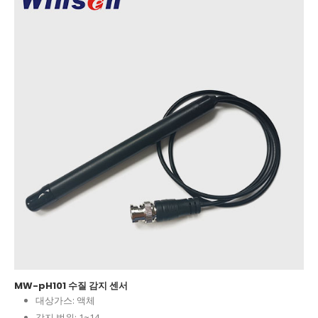
MW-pH101 수질 감지 센서
대상가스:
액체
감지 범위:
1~14