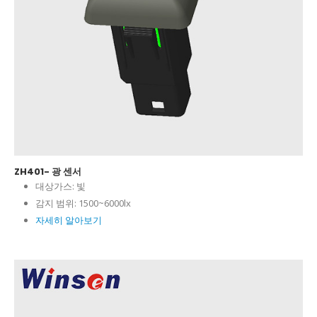
ZH401- 광 센서
대상가스:
빛
감지 범위:
1500~6000lx
자세히 알아보기