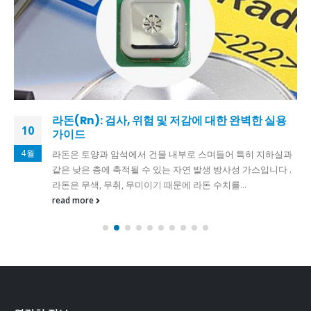
라돈(Rn): 검사, 위험 및 저감에 대한 완벽한 실용
10
가이드
4월
라돈은 토양과 암석에서 건물 내부로 스며들어 특히 지하실과
같은 낮은 층에 축적될 수 있는 자연 발생 방사성 가스입니다 .
라돈은 무색, 무취, 무미이기 때문에 라돈 수치를...
read more