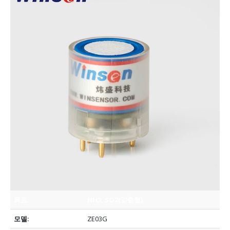
목표:
NH3, SO2(맞춤형)
모델:
ZE03G