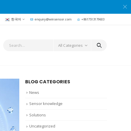
한국어
enquiry@winsensor.com
+8617513179603
All Categories
BLOG CATEGORIES
News
Sensor knowledge
Solutions
Uncategorized