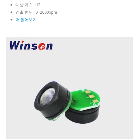
대상 가스:
H2
검출 범위:
0~2000ppm
더 읽어보기