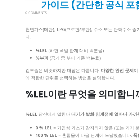
가이드 (간단한 공식 포
0 COMMENTS
천연가스(메탄), LPG(프로판/부탄), 수소 또는 탄화수소 
다.
%LEL
(하한 폭발 한계 대비 백분율)
%부피
(공기 중 부피 기준 백분율)
겉모습은 비슷하지만 대답은 다릅니다.
다양한 안전 문제
이
에 적합한 단위를 선택하는 방법을 설명합니다.
%LEL이란 무엇을 의미합니
%LEL
당신에게 말한다
대기가 발화 임계점에 얼마나 가까
0 % LEL
= 가연성 가스가 감지되지 않음 (또는 기기 
100 % LEL
= 혼합물이 다음 단계에 도달했습니다.
폭