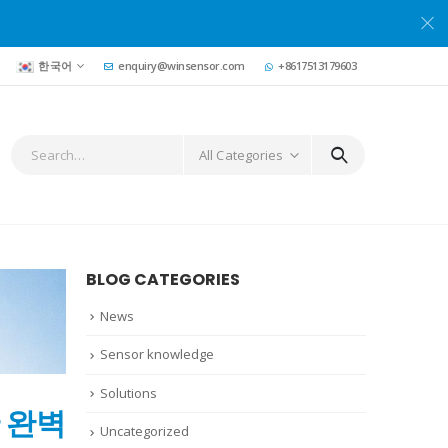
한국어
enquiry@winsensor.com
+8617513179603
All Categories
BLOG CATEGORIES
News
Sensor knowledge
Solutions
한 완벽
Uncategorized