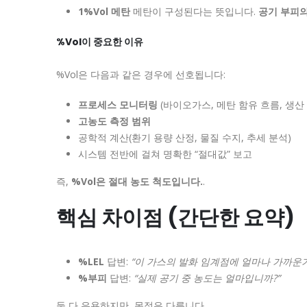
1%Vol 메탄
메탄이 구성된다는 뜻입니다.
공기 부피의
%Vol이 중요한 이유
%Vol은 다음과 같은 경우에 선호됩니다:
프로세스 모니터링
(바이오가스, 메탄 함유 흐름, 생산
고농도 측정 범위
공학적 계산(환기 용량 산정, 물질 수지, 추세 분석)
시스템 전반에 걸쳐 명확한 “절대값” 보고
즉,
%Vol은 절대 농도 척도입니다.
.
핵심 차이점 (간단한 요약)
%LEL
답변:
“이 가스의 발화 임계점에 얼마나 가까운가
%부피
답변:
“실제 공기 중 농도는 얼마입니까?”
둘 다 유용하지만, 목적은 다릅니다.