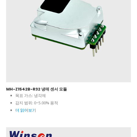
MH-Z1542B-R32 냉매 센서 모듈
목표 가스:
냉각제
감지 범위:
0~5.00% 용적
더 읽어보기