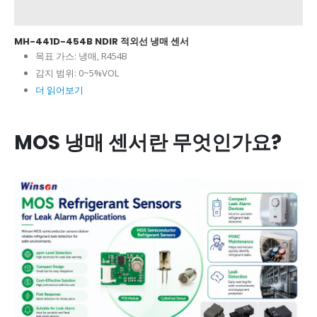
MH-441D-454B NDIR 적외선 냉매 센서
목표 가스:
냉매, R454B
감지 범위:
0~5%VOL
더 읽어보기
MOS 냉매 센서란 무엇인가요?