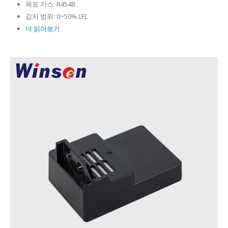
목표 가스:
R454B
감지 범위:
0~50% LFL
더 읽어보기