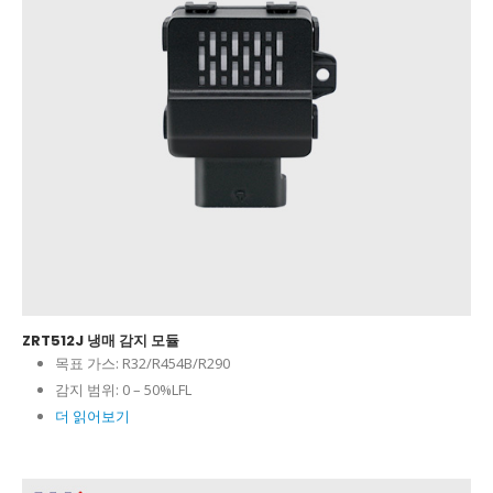
ZRT512J 냉매 감지 모듈
목표 가스:
R32/R454B/R290
감지 범위:
0 – 50%LFL
더 읽어보기