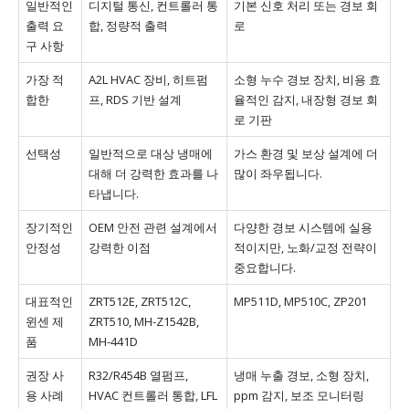
일반적인
디지털 통신, 컨트롤러 통
기본 신호 처리 또는 경보 회
출력 요
합, 정량적 출력
로
구 사항
가장 적
A2L HVAC 장비, 히트펌
소형 누수 경보 장치, 비용 효
합한
프, RDS 기반 설계
율적인 감지, 내장형 경보 회
로 기판
선택성
일반적으로 대상 냉매에
가스 환경 및 보상 설계에 더
대해 더 강력한 효과를 나
많이 좌우됩니다.
타냅니다.
장기적인
OEM 안전 관련 설계에서
다양한 경보 시스템에 실용
안정성
강력한 이점
적이지만, 노화/교정 전략이
중요합니다.
대표적인
ZRT512E, ZRT512C,
MP511D, MP510C, ZP201
윈센 제
ZRT510, MH-Z1542B,
품
MH-441D
권장 사
R32/R454B 열펌프,
냉매 누출 경보, 소형 장치,
용 사례
HVAC 컨트롤러 통합, LFL
ppm 감지, 보조 모니터링