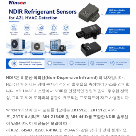
NDIR은
비분산 적외선(Non-Dispersive Infrared)
의 약자입니다 .
NDIR 냉매 센서는 냉매 분자의 적외선 흡수율을 측정하여 가스를 감지합
니다. A2L HVAC 시스템에서 NDIR은 안정적인 정량적 감지, 우수한 선택
성, 그리고 제어 로직과의 통합이 요구되는 프로젝트에 자주 사용됩니다.
Winsen의 냉매 센서 포트폴리오에는
ZRT512E
,
ZRT512C 시리
즈
,
ZRT510 시리즈
,
MH-Z1542B
및
MH-441D를 포함한 NDIR 솔루션
이 있습니다. 이 제품들은 모델에 따
라
R32
,
R454B
,
R290
,
R410A
및
R134A
와 같은 냉매에 맞게 설계되었