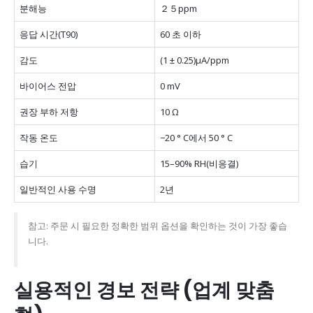
분해능
２５ppm
응답 시간(T90)
60 초 이하
감도
(1 ± 0.25)μA/ppm
바이어스 전압
0 mV
권장 부하 저항
10 Ω
작동 온도
−20 ° C에서 50 ° C
습기
15–90% RH(비응결)
일반적인 사용 수명
2년
참고: 주문 시 필요한 정확한 범위 옵션을 확인하는 것이 가장 좋습
니다.
실용적인 경보 전략 (업계 맞춤