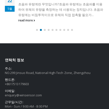
22
초음파 유량계란 무엇입니까?초음파 유량계는 초음파를 이용
5월
하여 유체의 유량을 측정하는 데 사용되는 장치입니다. 초음파
유량계는 비침투적이므로 유체와 직접 접촉할 필요가...
read more
연락처 정보
주소:
NO.299 Jinsuo Road, National High-Tech Zone, Zhengzhou
핸드폰:
+8617513179603
이메일:
enquiry@winsensor.com
근무일/시간::
Mon - Sun / 9:00 AM - 8:00 PM