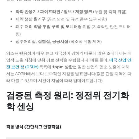
화학 반응기 / 파이프라인 / 밸브 / 저장 탱크
(누출 및 축적 위험)
제약 생산 환기구
(공정 안전 및 규정 준수 요구 사항)
폐수 처리 약품 투입 구역 및 모니터링 지점
(지속적인 안전 모니터
링)
정수처리실, 실험실, 공공시설
(국소적 위험 제어)
염소는 반응성이 매우 높고 자극성이 강하기 때문에 많은 조직에서는 직
업적 노출 지침에 맞춰 경보 전략을 수립합니다. 예를 들어,
미국 산업 안
전 보건 청 (OSHA)
목록에
1ppm 상한선
일반 산업의 염소 노출에 대해
서는 ACGIH에서 보다 보수적인 지침을 발표합니다(값은 관할 지역에 따
라 다를 수 있으며 시간이 지남에 따라 업데이트됩니다).
검증된 측정 원리: 정전위 전기화
학 센싱
작동 방식 (간단하고 안정적임)