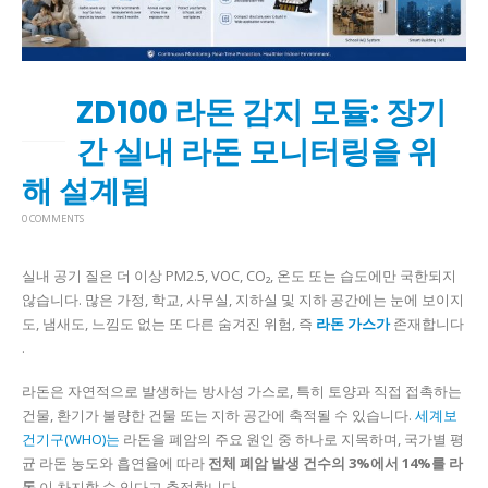
ZD100 라돈 감지 모듈: 장기
15
5월
간 실내 라돈 모니터링을 위
해 설계됨
0 COMMENTS
실내 공기 질은 더 이상 PM2.5, VOC, CO₂, 온도 또는 습도에만 국한되지
않습니다. 많은 가정, 학교, 사무실, 지하실 및 지하 공간에는 눈에 보이지
도, 냄새도, 느낌도 없는 또 다른 숨겨진 위험, 즉
라돈 가스가
존재합니다
.
라돈은 자연적으로 발생하는 방사성 가스로, 특히 토양과 직접 접촉하는
건물, 환기가 불량한 건물 또는 지하 공간에 축적될 수 있습니다.
세계보
건기구(WHO)는
라돈을 폐암의 주요 원인 중 하나로 지목하며, 국가별 평
균 라돈 농도와 흡연율에 따라
전체 폐암 발생 건수의 3%에서 14%를 라
돈
이 차지할 수 있다고 추정합니다 .