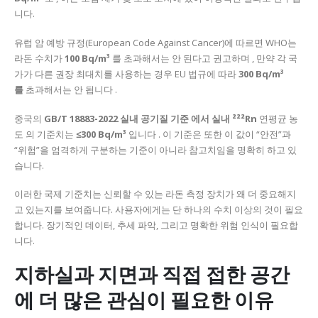
니다.
유럽 ​​암 예방 규정(European Code Against Cancer)에 따르면 WHO는
라돈 수치가
100 Bq/m³
를 초과해서는 안 된다고 권고하며 , 만약 각 국
가가 다른 권장 최대치를 사용하는 경우 EU 법규에 따라
300 Bq/m³
를
초과해서는 안 됩니다 .
중국의
GB/T 18883-2022 실내 공기질 기준 에서 실내
²²²Rn
연평균 농
도 의 기준치는
≤300 Bq/m³
입니다 . 이 기준은 또한 이 값이 “안전”과
“위험”을 엄격하게 구분하는 기준이 아니라 참고치임을 명확히 하고 있
습니다.
이러한 국제 기준치는 신뢰할 수 있는 라돈 측정 장치가 왜 더 중요해지
고 있는지를 보여줍니다. 사용자에게는 단 하나의 수치 이상의 것이 필요
합니다. 장기적인 데이터, 추세 파악, 그리고 명확한 위험 인식이 필요합
니다.
지하실과 지면과 직접 접한 공간
에 더 많은 관심이 필요한 이유