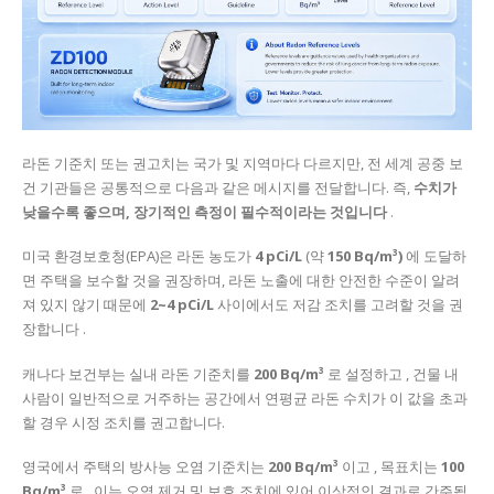
라돈 기준치 또는 권고치는 국가 및 지역마다 다르지만, 전 세계 공중 보
건 기관들은 공통적으로 다음과 같은 메시지를 전달합니다. 즉,
수치가
낮을수록 좋으며, 장기적인 측정이 필수적이라는 것입니다
.
미국 환경보호청(EPA)은 라돈 농도가
4 pCi/L
(약
150 Bq/m³)
에 도달하
면 주택을 보수할 것을 권장하며, 라돈 노출에 대한 안전한 수준이 알려
져 있지 않기 때문에
2~4 pCi/L
사이에서도 저감 조치를 고려할 것을 권
장합니다 .
캐나다 보건부는 실내 라돈 기준치를
200 Bq/m³
로 설정하고 , 건물 내
사람이 일반적으로 거주하는 공간에서 연평균 라돈 수치가 이 값을 초과
할 경우 시정 조치를 권고합니다.
영국에서 주택의 방사능 오염 기준치는
200 Bq/m³
이고 , 목표치는
100
Bq/m³
로 , 이는 오염 제거 및 보호 조치에 있어 이상적인 결과로 간주됩