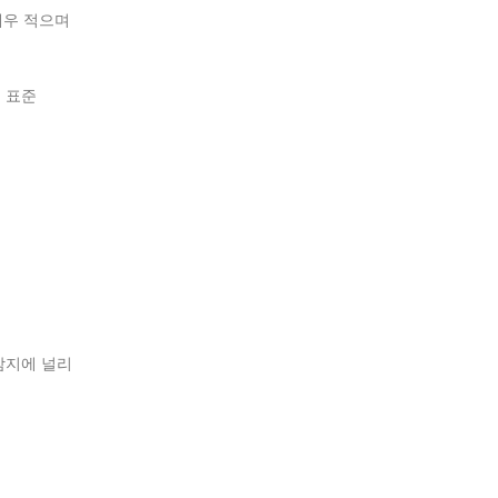
매우 적으며
계 표준
감지에 널리