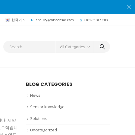
한국어
enquiry@winsensor.com
+8617513179603
All Categories
BLOG CATEGORIES
News
Sensor knowledge
Solutions
니다.
제약
 필수적입니
Uncategorized
로세스에도