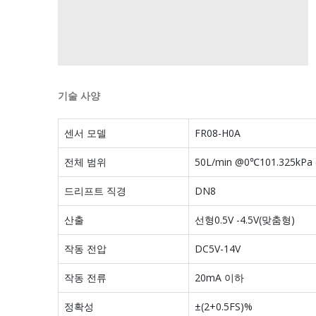
기술 사양
센서 모델
FR08-H0A
전체 범위
50L/min @0℃101.325kPa
드리프트 직경
DN8
산출
선형0.5V -4.5V(맞춤형)
작동 전압
DC5V-14V
작동 전류
20mA 이하
정확성
±(2+0.5FS)%