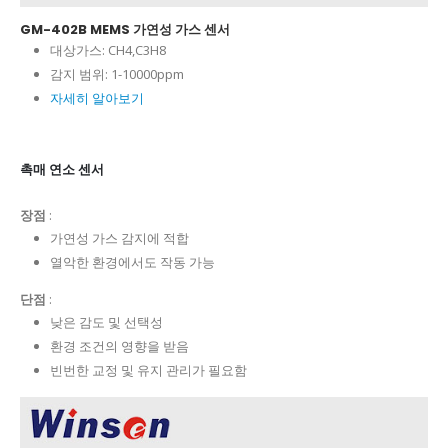
GM-402B MEMS 가연성 가스 센서
대상가스:
CH4,C3H8
감지 범위:
1-10000ppm
자세히 알아보기
촉매 연소 센서
장점
:
가연성 가스 감지에 적합
열악한 환경에서도 작동 가능
단점
:
낮은 감도 및 선택성
환경 조건의 영향을 받음
빈번한 교정 및 유지 관리가 필요함