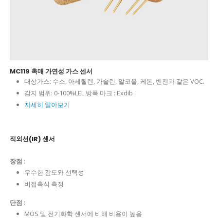
MC119 촉매 가연성 가스 센서
대상가스:
수소, 아세틸렌, 가솔린, 알코올, 케톤, 벤젠과 같은 VOC.
감지 범위:
0-100%LEL 방폭 마크 : ExdibⅠ
자세히 알아보기
적외선(IR) 센서
장점
:
우수한 감도와 선택성
비접촉식 측정
단점
:
MOS 및 전기화학 센서에 비해 비용이 높음