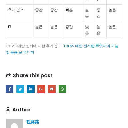
촉매 연소
중간
중간
빠른
높
중
높은
은
간
IR
높은
높은
중간
낮
높
높은
은
은
TDLAS 메탄 센서에 대한 추가 정보:
TDLAS 메탄 센서란 무엇이며 기술
및 응용 분야 이해
Share this post
Author
程路路