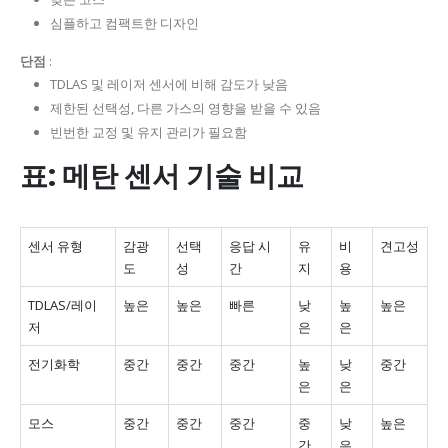
심플하고 컴팩트한 디자인
단점
:
TDLAS 및 레이저 센서에 비해 감도가 낮음
제한된 선택성, 다른 가스의 영향을 받을 수 있음
빈번한 교정 및 유지 관리가 필요함
표: 메탄 센서 기술 비교
센서 유형
감광
선택
응답 시
유
비
견고성
도
성
간
지
용
TDLAS/레이
높은
높은
빠른
낮
높
높은
저
은
은
전기화학
중간
중간
중간
높
낮
중간
은
은
모스
중간
중간
중간
중
낮
높은
간
은